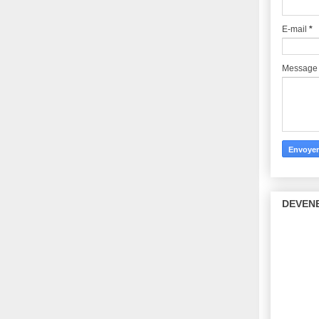
E-mail
*
Messag
DEVENE